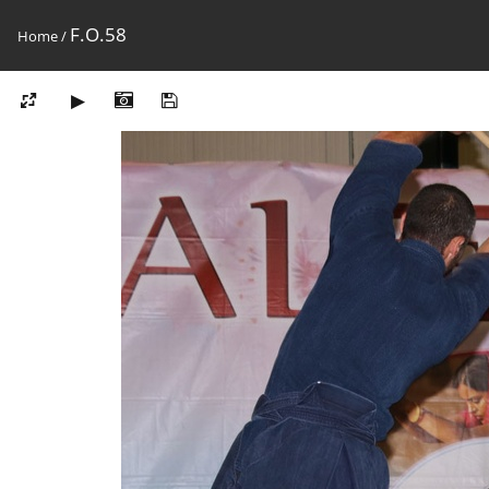
F.O.58
Home
/