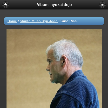
Album Inyokai dojo
Home
/
Shinto Muso Ryu Jodo
/
Gino Ricci